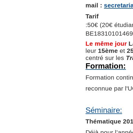
mail :
secretar
Tarif
:50€ (20€ étudian
BE1831010146966
Le même jour
L
leur
15ème
et
2
centré sur les
Tr
Formation:
Formation continu
reconnue par l
Séminaire:
Thématique 201
Déjà pour l’ann