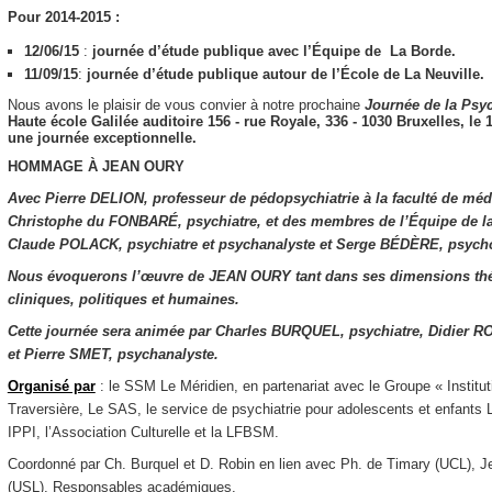
Pour 2014-2015 :
12/06/15
:
journée d’étude publique avec l’Équipe de La Borde.
11/09/15
:
journée d’étude publique autour de l’École de La Neuville.
Nous avons le plaisir de vous convier à notre prochaine
Journée de la
Psyc
Haute école Galilée​ ​auditoire 156​ ​- rue Royale, 336 - 1030 Bruxelles,
le 
une journée exceptionnelle.
HOMMAGE À JEAN OURY
Avec Pierre DELION, professeur de pédopsychiatrie à la faculté de méde
Christophe du FONBARÉ, psychiatre, et des membres de l’Équipe de l
Claude POLACK, psychiatre et psychanalyste et Serge BÉDÈRE, psycho
Nous évoquerons l’œuvre de JEAN OURY tant dans ses dimensions th
cliniques, politiques et humaines.
Cette journée sera animée par Charles BURQUEL, psychiatre, Didier R
et Pierre SMET, psychanalyste.
Organisé par
: le SSM Le Méridien, en partenariat avec le Groupe « Instit
Traversière, Le SAS, le service de psychiatrie pour adolescents et enfant
IPPI, l’Association Culturelle et la LFBSM.
Coordonné par Ch. Burquel et D. Robin en lien avec Ph. de Timary (UCL), 
(USL), Responsables académiques.