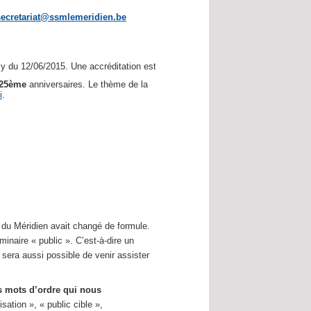
secretariat@ssmlemeridien.be
 du 12/06/2015. Une accréditation est demandée.
25ème
anniversaires. Le thème de la
i
.
e du Méridien avait changé de formule.
naire « public ». C’est-à-dire un
l sera aussi possible de venir assister
 mots d’ordre qui nous
sation », « public cible »,