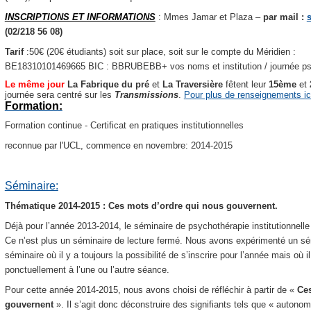
INSCRIPTIONS ET INFORMATIONS
: Mmes Jamar et Plaza –
par mail :
(02/218 56 08)
Tarif
:50€ (20€ étudiants) soit sur place, soit sur le compte du Méridien :
BE18310101469665 BIC : BBRUBEBB+ vos noms et institution / journée psy
Le même jour
La Fabrique du pré
et
La Traversière
fêtent leur
15ème
et
journée sera centré sur les
Transmissions
.
Pour plus de renseignements ic
Formation:
Formation continue - Certificat en pratiques institutionnelles
reconnue par l'UCL, commence en novembre: 2014-2015
Séminaire:
Thématique 2014-2015 : Ces mots d’ordre qui nous gouvernent.
Déjà pour l’année 2013-2014, le séminaire de psychothérapie institutionnell
Ce n’est plus un séminaire de lecture fermé. Nous avons expérimenté un sémi
séminaire où il y a toujours la possibilité de s’inscrire pour l’année mais où i
ponctuellement à l’une ou l’autre séance.
Pour cette année 2014-2015, nous avons choisi de réfléchir à partir de «
Ces
gouvernent
».
Il s’agit donc déconstruire des signifiants tels que « autonomi