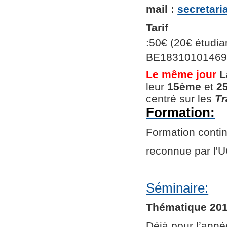
mail :
secretar
Tarif
:50€ (20€ étudian
BE1831010146966
Le même jour
L
leur
15ème
et
2
centré sur les
Tr
Formation:
Formation continu
reconnue par l
Séminaire:
Thématique 201
Déjà pour l’ann