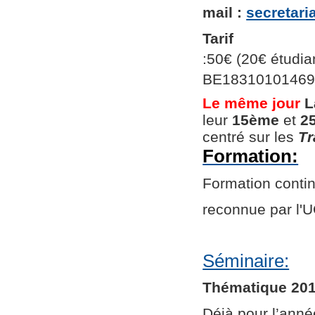
mail :
secretar
Tarif
:50€ (20€ étudian
BE1831010146966
Le même jour
L
leur
15ème
et
2
centré sur les
Tr
Formation:
Formation continu
reconnue par l
Séminaire:
Thématique 201
Déjà pour l’ann