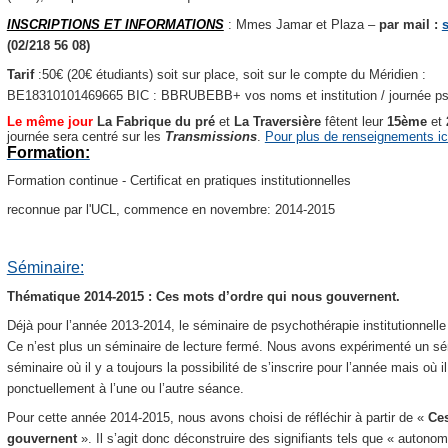
INSCRIPTIONS ET INFORMATIONS
: Mmes Jamar et Plaza –
par mail :
(02/218 56 08)
Tarif
:50€ (20€ étudiants) soit sur place, soit sur le compte du Méridien :
BE18310101469665 BIC : BBRUBEBB+ vos noms et institution / journée psy
Le même jour
La Fabrique du pré
et
La Traversière
fêtent leur
15ème
et
journée sera centré sur les
Transmissions
.
Pour plus de renseignements ic
Formation:
Formation continue - Certificat en pratiques institutionnelles
reconnue par l'UCL, commence en novembre: 2014-2015
Séminaire:
Thématique 2014-2015 : Ces mots d’ordre qui nous gouvernent.
Déjà pour l’année 2013-2014, le séminaire de psychothérapie institutionnell
Ce n’est plus un séminaire de lecture fermé. Nous avons expérimenté un sémi
séminaire où il y a toujours la possibilité de s’inscrire pour l’année mais où i
ponctuellement à l’une ou l’autre séance.
Pour cette année 2014-2015, nous avons choisi de réfléchir à partir de «
Ces
gouvernent
».
Il s’agit donc déconstruire des signifiants tels que « autonomi