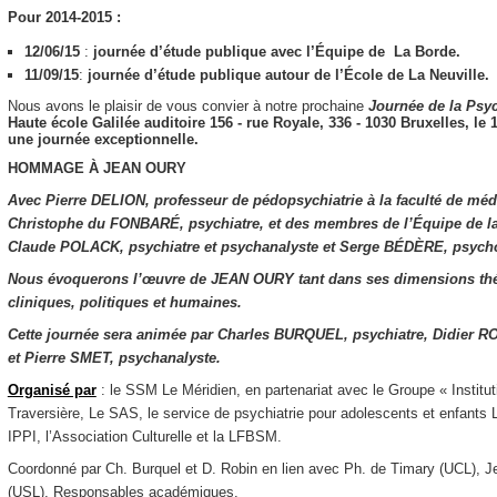
Pour 2014-2015 :
12/06/15
:
journée d’étude publique avec l’Équipe de La Borde.
11/09/15
:
journée d’étude publique autour de l’École de La Neuville.
Nous avons le plaisir de vous convier à notre prochaine
Journée de la
Psyc
Haute école Galilée​ ​auditoire 156​ ​- rue Royale, 336 - 1030 Bruxelles,
le 
une journée exceptionnelle.
HOMMAGE À JEAN OURY
Avec Pierre DELION, professeur de pédopsychiatrie à la faculté de méde
Christophe du FONBARÉ, psychiatre, et des membres de l’Équipe de l
Claude POLACK, psychiatre et psychanalyste et Serge BÉDÈRE, psycho
Nous évoquerons l’œuvre de JEAN OURY tant dans ses dimensions th
cliniques, politiques et humaines.
Cette journée sera animée par Charles BURQUEL, psychiatre, Didier R
et Pierre SMET, psychanalyste.
Organisé par
: le SSM Le Méridien, en partenariat avec le Groupe « Instit
Traversière, Le SAS, le service de psychiatrie pour adolescents et enfant
IPPI, l’Association Culturelle et la LFBSM.
Coordonné par Ch. Burquel et D. Robin en lien avec Ph. de Timary (UCL), 
(USL), Responsables académiques.