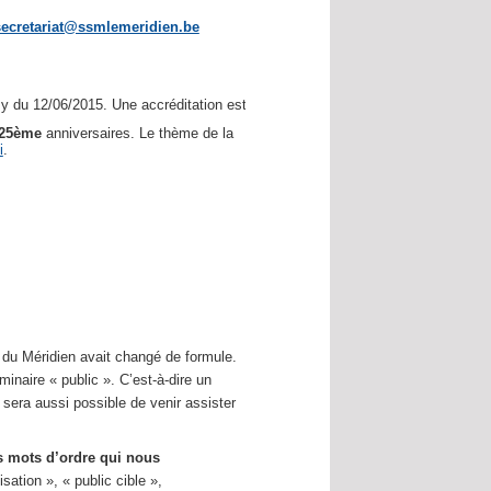
secretariat@ssmlemeridien.be
 du 12/06/2015. Une accréditation est demandée.
25ème
anniversaires. Le thème de la
i
.
e du Méridien avait changé de formule.
naire « public ». C’est-à-dire un
l sera aussi possible de venir assister
 mots d’ordre qui nous
sation », « public cible »,