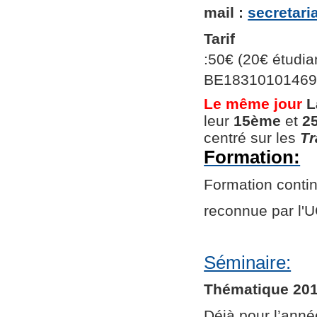
mail :
secretar
Tarif
:50€ (20€ étudian
BE1831010146966
Le même jour
L
leur
15ème
et
2
centré sur les
Tr
Formation:
Formation continu
reconnue par l
Séminaire:
Thématique 201
Déjà pour l’ann