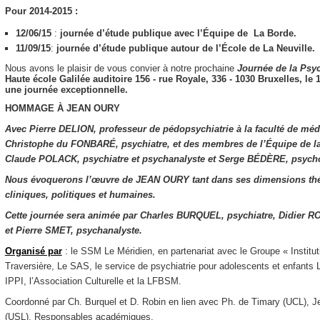
Pour 2014-2015 :
12/06/15
:
journée d’étude publique avec l’Équipe de La Borde.
11/09/15
:
journée d’étude publique autour de l’École de La Neuville.
Nous avons le plaisir de vous convier à notre prochaine
Journée de la
Psyc
Haute école Galilée​ ​auditoire 156​ ​- rue Royale, 336 - 1030 Bruxelles,
le 
une journée exceptionnelle.
HOMMAGE À JEAN OURY
Avec Pierre DELION, professeur de pédopsychiatrie à la faculté de méde
Christophe du FONBARÉ, psychiatre, et des membres de l’Équipe de l
Claude POLACK, psychiatre et psychanalyste et Serge BÉDÈRE, psycho
Nous évoquerons l’œuvre de JEAN OURY tant dans ses dimensions th
cliniques, politiques et humaines.
Cette journée sera animée par Charles BURQUEL, psychiatre, Didier R
et Pierre SMET, psychanalyste.
Organisé par
: le SSM Le Méridien, en partenariat avec le Groupe « Instit
Traversière, Le SAS, le service de psychiatrie pour adolescents et enfant
IPPI, l’Association Culturelle et la LFBSM.
Coordonné par Ch. Burquel et D. Robin en lien avec Ph. de Timary (UCL), 
(USL), Responsables académiques.