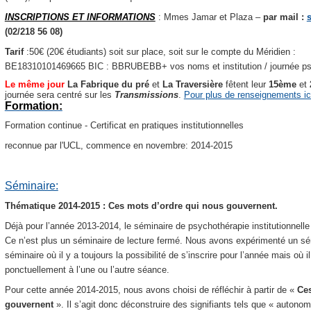
INSCRIPTIONS ET INFORMATIONS
: Mmes Jamar et Plaza –
par mail :
(02/218 56 08)
Tarif
:50€ (20€ étudiants) soit sur place, soit sur le compte du Méridien :
BE18310101469665 BIC : BBRUBEBB+ vos noms et institution / journée psy
Le même jour
La Fabrique du pré
et
La Traversière
fêtent leur
15ème
et
journée sera centré sur les
Transmissions
.
Pour plus de renseignements ic
Formation:
Formation continue - Certificat en pratiques institutionnelles
reconnue par l'UCL, commence en novembre: 2014-2015
Séminaire:
Thématique 2014-2015 : Ces mots d’ordre qui nous gouvernent.
Déjà pour l’année 2013-2014, le séminaire de psychothérapie institutionnell
Ce n’est plus un séminaire de lecture fermé. Nous avons expérimenté un sémi
séminaire où il y a toujours la possibilité de s’inscrire pour l’année mais où i
ponctuellement à l’une ou l’autre séance.
Pour cette année 2014-2015, nous avons choisi de réfléchir à partir de «
Ces
gouvernent
».
Il s’agit donc déconstruire des signifiants tels que « autonomi