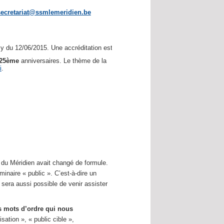
secretariat@ssmlemeridien.be
 du 12/06/2015. Une accréditation est demandée.
25ème
anniversaires. Le thème de la
i
.
e du Méridien avait changé de formule.
naire « public ». C’est-à-dire un
l sera aussi possible de venir assister
 mots d’ordre qui nous
sation », « public cible »,