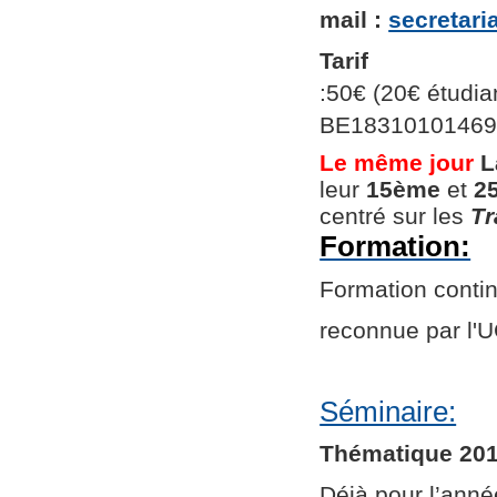
mail :
secretar
Tarif
:50€ (20€ étudian
BE1831010146966
Le même jour
L
leur
15ème
et
2
centré sur les
Tr
Formation:
Formation continu
reconnue par l
Séminaire:
Thématique 201
Déjà pour l’ann