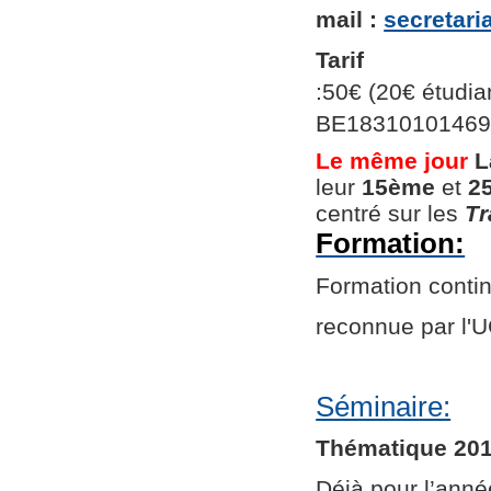
mail :
secretar
Tarif
:50€ (20€ étudian
BE1831010146966
Le même jour
L
leur
15ème
et
2
centré sur les
Tr
Formation:
Formation continu
reconnue par l
Séminaire:
Thématique 201
Déjà pour l’ann