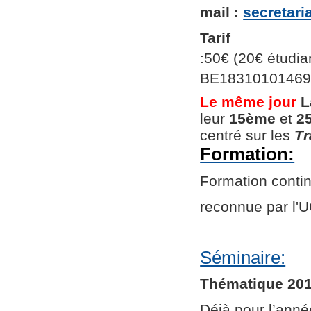
mail :
secretar
Tarif
:50€ (20€ étudian
BE1831010146966
Le même jour
L
leur
15ème
et
2
centré sur les
Tr
Formation:
Formation continu
reconnue par l
Séminaire:
Thématique 201
Déjà pour l’ann