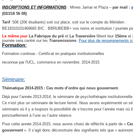
INSCRIPTIONS ET INFORMATIONS
: Mmes Jamar et Plaza –
par mail :
(02/218 56 08)
Tarif
:50€ (20€ étudiants) soit sur place, soit sur le compte du Méridien :
BE18310101469665 BIC : BBRUBEBB+ vos noms et institution / journée psy
Le même jour
La Fabrique du pré
et
La Traversière
fêtent leur
15ème
et
journée sera centré sur les
Transmissions
.
Pour plus de renseignements ic
Formation:
Formation continue - Certificat en pratiques institutionnelles
reconnue par l'UCL, commence en novembre: 2014-2015
Séminaire:
Thématique 2014-2015 : Ces mots d’ordre qui nous gouvernent.
Déjà pour l’année 2013-2014, le séminaire de psychothérapie institutionnell
Ce n’est plus un séminaire de lecture fermé. Nous avons expérimenté un sémi
séminaire où il y a toujours la possibilité de s’inscrire pour l’année mais où i
ponctuellement à l’une ou l’autre séance.
Pour cette année 2014-2015, nous avons choisi de réfléchir à partir de «
Ces
gouvernent
».
Il s’agit donc déconstruire des signifiants tels que « autonomi