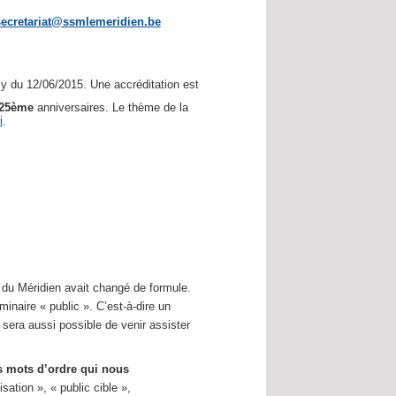
secretariat@ssmlemeridien.be
 du 12/06/2015. Une accréditation est demandée.
25ème
anniversaires. Le thème de la
i
.
e du Méridien avait changé de formule.
naire « public ». C’est-à-dire un
l sera aussi possible de venir assister
 mots d’ordre qui nous
sation », « public cible »,