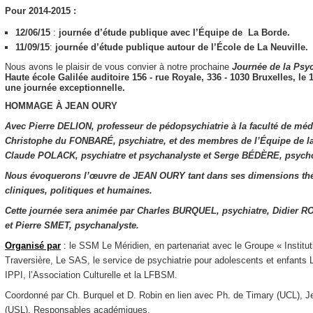
Pour 2014-2015 :
12/06/15
:
journée d’étude publique avec l’Équipe de La Borde.
11/09/15
:
journée d’étude publique autour de l’École de La Neuville.
Nous avons le plaisir de vous convier à notre prochaine
Journée de la
Psyc
Haute école Galilée​ ​auditoire 156​ ​- rue Royale, 336 - 1030 Bruxelles,
le 
une journée exceptionnelle.
HOMMAGE À JEAN OURY
Avec Pierre DELION, professeur de pédopsychiatrie à la faculté de méde
Christophe du FONBARÉ, psychiatre, et des membres de l’Équipe de l
Claude POLACK, psychiatre et psychanalyste et Serge BÉDÈRE, psycho
Nous évoquerons l’œuvre de JEAN OURY tant dans ses dimensions th
cliniques, politiques et humaines.
Cette journée sera animée par Charles BURQUEL, psychiatre, Didier R
et Pierre SMET, psychanalyste.
Organisé par
: le SSM Le Méridien, en partenariat avec le Groupe « Instit
Traversière, Le SAS, le service de psychiatrie pour adolescents et enfant
IPPI, l’Association Culturelle et la LFBSM.
Coordonné par Ch. Burquel et D. Robin en lien avec Ph. de Timary (UCL), 
(USL), Responsables académiques.