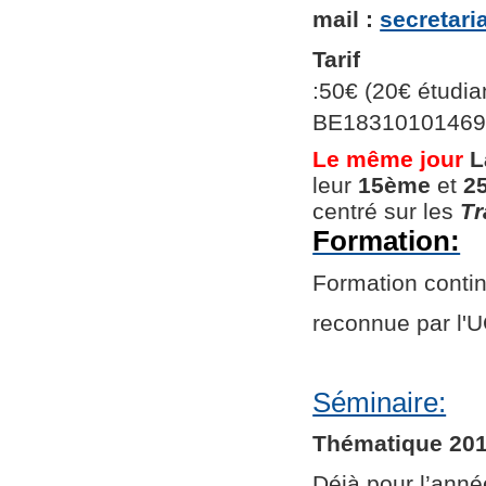
mail :
secretar
Tarif
:50€ (20€ étudian
BE1831010146966
Le même jour
L
leur
15ème
et
2
centré sur les
Tr
Formation:
Formation continu
reconnue par l
Séminaire:
Thématique 201
Déjà pour l’ann