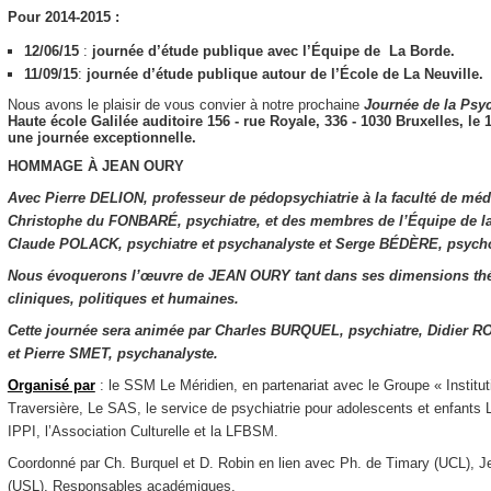
Pour 2014-2015 :
12/06/15
:
journée d’étude publique avec l’Équipe de La Borde.
11/09/15
:
journée d’étude publique autour de l’École de La Neuville.
Nous avons le plaisir de vous convier à notre prochaine
Journée de la
Psyc
Haute école Galilée​ ​auditoire 156​ ​- rue Royale, 336 - 1030 Bruxelles,
le 
une journée exceptionnelle.
HOMMAGE À JEAN OURY
Avec Pierre DELION, professeur de pédopsychiatrie à la faculté de méde
Christophe du FONBARÉ, psychiatre, et des membres de l’Équipe de l
Claude POLACK, psychiatre et psychanalyste et Serge BÉDÈRE, psycho
Nous évoquerons l’œuvre de JEAN OURY tant dans ses dimensions th
cliniques, politiques et humaines.
Cette journée sera animée par Charles BURQUEL, psychiatre, Didier R
et Pierre SMET, psychanalyste.
Organisé par
: le SSM Le Méridien, en partenariat avec le Groupe « Instit
Traversière, Le SAS, le service de psychiatrie pour adolescents et enfant
IPPI, l’Association Culturelle et la LFBSM.
Coordonné par Ch. Burquel et D. Robin en lien avec Ph. de Timary (UCL), 
(USL), Responsables académiques.