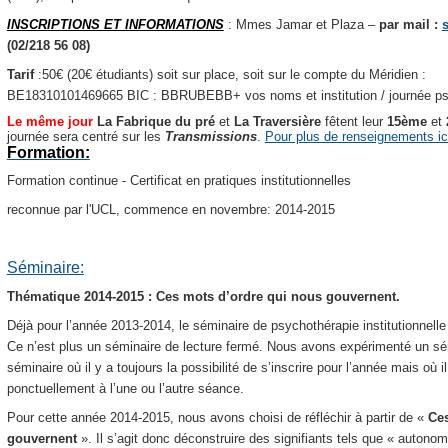
INSCRIPTIONS ET INFORMATIONS
: Mmes Jamar et Plaza –
par mail :
(02/218 56 08)
Tarif
:50€ (20€ étudiants) soit sur place, soit sur le compte du Méridien :
BE18310101469665 BIC : BBRUBEBB+ vos noms et institution / journée psy
Le même jour
La Fabrique du pré
et
La Traversière
fêtent leur
15ème
et
journée sera centré sur les
Transmissions
.
Pour plus de renseignements ic
Formation:
Formation continue - Certificat en pratiques institutionnelles
reconnue par l'UCL, commence en novembre: 2014-2015
Séminaire:
Thématique 2014-2015 : Ces mots d’ordre qui nous gouvernent.
Déjà pour l’année 2013-2014, le séminaire de psychothérapie institutionnell
Ce n’est plus un séminaire de lecture fermé. Nous avons expérimenté un sémi
séminaire où il y a toujours la possibilité de s’inscrire pour l’année mais où i
ponctuellement à l’une ou l’autre séance.
Pour cette année 2014-2015, nous avons choisi de réfléchir à partir de «
Ces
gouvernent
».
Il s’agit donc déconstruire des signifiants tels que « autonomi