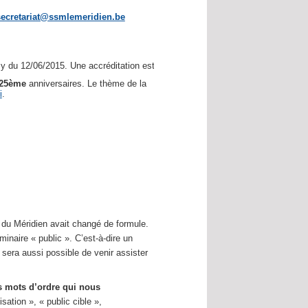
secretariat@ssmlemeridien.be
 du 12/06/2015. Une accréditation est demandée.
25ème
anniversaires. Le thème de la
i
.
e du Méridien avait changé de formule.
naire « public ». C’est-à-dire un
l sera aussi possible de venir assister
 mots d’ordre qui nous
sation », « public cible »,