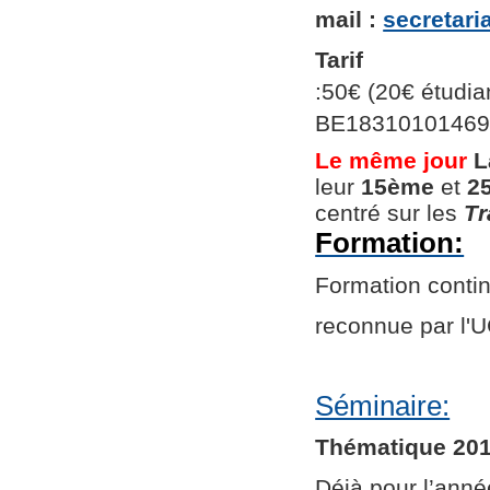
mail :
secretar
Tarif
:50€ (20€ étudian
BE1831010146966
Le même jour
L
leur
15ème
et
2
centré sur les
Tr
Formation:
Formation continu
reconnue par l
Séminaire:
Thématique 201
Déjà pour l’ann