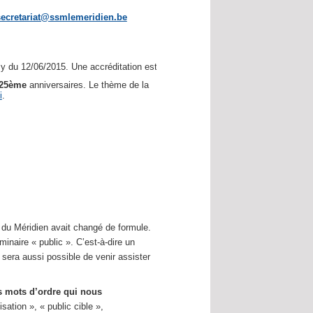
secretariat@ssmlemeridien.be
 du 12/06/2015. Une accréditation est demandée.
25ème
anniversaires. Le thème de la
i
.
e du Méridien avait changé de formule.
naire « public ». C’est-à-dire un
l sera aussi possible de venir assister
 mots d’ordre qui nous
sation », « public cible »,