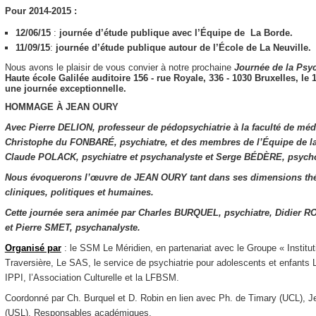
Pour 2014-2015 :
12/06/15
:
journée d’étude publique avec l’Équipe de La Borde.
11/09/15
:
journée d’étude publique autour de l’École de La Neuville.
Nous avons le plaisir de vous convier à notre prochaine
Journée de la
Psyc
Haute école Galilée​ ​auditoire 156​ ​- rue Royale, 336 - 1030 Bruxelles,
le 
une journée exceptionnelle.
HOMMAGE À JEAN OURY
Avec Pierre DELION, professeur de pédopsychiatrie à la faculté de méde
Christophe du FONBARÉ, psychiatre, et des membres de l’Équipe de l
Claude POLACK, psychiatre et psychanalyste et Serge BÉDÈRE, psycho
Nous évoquerons l’œuvre de JEAN OURY tant dans ses dimensions th
cliniques, politiques et humaines.
Cette journée sera animée par Charles BURQUEL, psychiatre, Didier R
et Pierre SMET, psychanalyste.
Organisé par
: le SSM Le Méridien, en partenariat avec le Groupe « Instit
Traversière, Le SAS, le service de psychiatrie pour adolescents et enfant
IPPI, l’Association Culturelle et la LFBSM.
Coordonné par Ch. Burquel et D. Robin en lien avec Ph. de Timary (UCL), 
(USL), Responsables académiques.