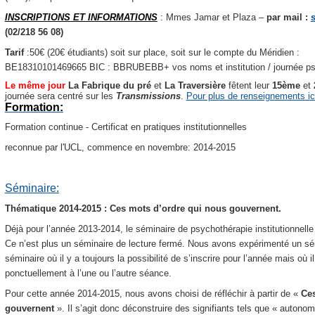
INSCRIPTIONS ET INFORMATIONS
: Mmes Jamar et Plaza –
par mail :
(02/218 56 08)
Tarif
:50€ (20€ étudiants) soit sur place, soit sur le compte du Méridien :
BE18310101469665 BIC : BBRUBEBB+ vos noms et institution / journée psy
Le même jour
La Fabrique du pré
et
La Traversière
fêtent leur
15ème
et
journée sera centré sur les
Transmissions
.
Pour plus de renseignements ic
Formation:
Formation continue - Certificat en pratiques institutionnelles
reconnue par l'UCL, commence en novembre: 2014-2015
Séminaire:
Thématique 2014-2015 : Ces mots d’ordre qui nous gouvernent.
Déjà pour l’année 2013-2014, le séminaire de psychothérapie institutionnell
Ce n’est plus un séminaire de lecture fermé. Nous avons expérimenté un sémi
séminaire où il y a toujours la possibilité de s’inscrire pour l’année mais où i
ponctuellement à l’une ou l’autre séance.
Pour cette année 2014-2015, nous avons choisi de réfléchir à partir de «
Ces
gouvernent
».
Il s’agit donc déconstruire des signifiants tels que « autonomi