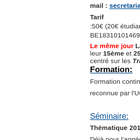
mail :
secretar
Tarif
:50€ (20€ étudian
BE1831010146966
Le même jour
L
leur
15ème
et
2
centré sur les
Tr
Formation:
Formation continu
reconnue par l
Séminaire:
Thématique 201
Déjà pour l’ann