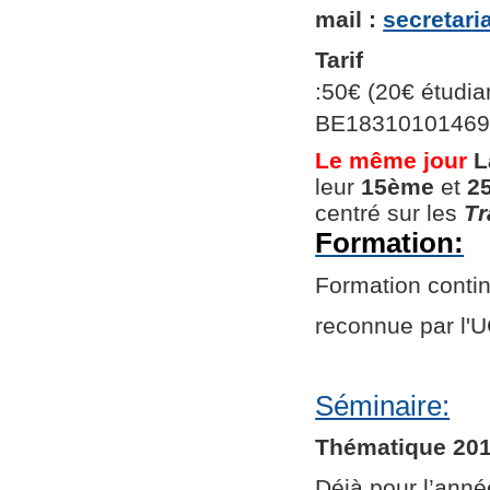
mail :
secretar
Tarif
:50€ (20€ étudian
BE1831010146966
Le même jour
L
leur
15ème
et
2
centré sur les
Tr
Formation:
Formation continu
reconnue par l
Séminaire:
Thématique 201
Déjà pour l’ann