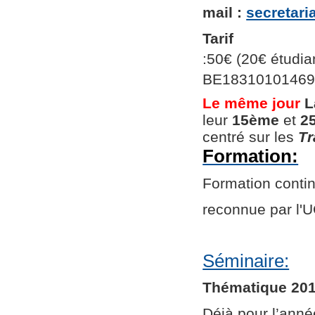
mail :
secretar
Tarif
:50€ (20€ étudian
BE1831010146966
Le même jour
L
leur
15ème
et
2
centré sur les
Tr
Formation:
Formation continu
reconnue par l
Séminaire:
Thématique 201
Déjà pour l’ann