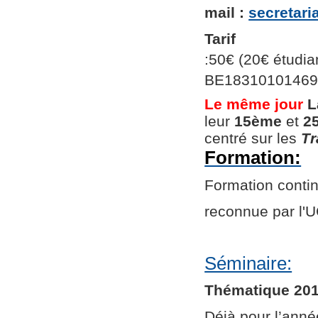
mail :
secretar
Tarif
:50€ (20€ étudian
BE1831010146966
Le même jour
L
leur
15ème
et
2
centré sur les
Tr
Formation:
Formation continu
reconnue par l
Séminaire:
Thématique 201
Déjà pour l’ann