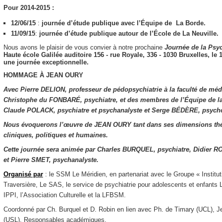
Pour 2014-2015 :
12/06/15
:
journée d’étude publique avec l’Équipe de La Borde.
11/09/15
:
journée d’étude publique autour de l’École de La Neuville.
Nous avons le plaisir de vous convier à notre prochaine
Journée de la
Psyc
Haute école Galilée​ ​auditoire 156​ ​- rue Royale, 336 - 1030 Bruxelles,
le 
une journée exceptionnelle.
HOMMAGE À JEAN OURY
Avec Pierre DELION, professeur de pédopsychiatrie à la faculté de méde
Christophe du FONBARÉ, psychiatre, et des membres de l’Équipe de l
Claude POLACK, psychiatre et psychanalyste et Serge BÉDÈRE, psycho
Nous évoquerons l’œuvre de JEAN OURY tant dans ses dimensions th
cliniques, politiques et humaines.
Cette journée sera animée par Charles BURQUEL, psychiatre, Didier R
et Pierre SMET, psychanalyste.
Organisé par
: le SSM Le Méridien, en partenariat avec le Groupe « Instit
Traversière, Le SAS, le service de psychiatrie pour adolescents et enfant
IPPI, l’Association Culturelle et la LFBSM.
Coordonné par Ch. Burquel et D. Robin en lien avec Ph. de Timary (UCL), 
(USL), Responsables académiques.