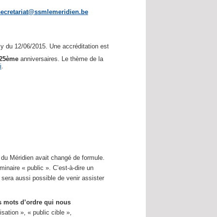
secretariat@ssmlemeridien.be
 du 12/06/2015. Une accréditation est demandée.
25ème
anniversaires. Le thème de la
i
.
e du Méridien avait changé de formule.
naire « public ». C’est-à-dire un
l sera aussi possible de venir assister
 mots d’ordre qui nous
sation », « public cible »,