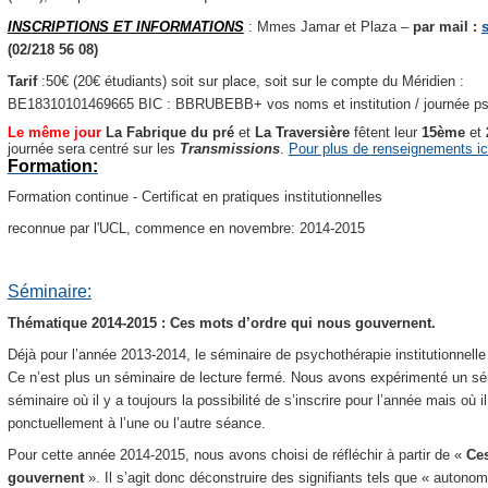
INSCRIPTIONS ET INFORMATIONS
: Mmes Jamar et Plaza –
par mail :
(02/218 56 08)
Tarif
:50€ (20€ étudiants) soit sur place, soit sur le compte du Méridien :
BE18310101469665 BIC : BBRUBEBB+ vos noms et institution / journée psy
Le même jour
La Fabrique du pré
et
La Traversière
fêtent leur
15ème
et
journée sera centré sur les
Transmissions
.
Pour plus de renseignements ic
Formation:
Formation continue - Certificat en pratiques institutionnelles
reconnue par l'UCL, commence en novembre: 2014-2015
Séminaire:
Thématique 2014-2015 : Ces mots d’ordre qui nous gouvernent.
Déjà pour l’année 2013-2014, le séminaire de psychothérapie institutionnell
Ce n’est plus un séminaire de lecture fermé. Nous avons expérimenté un sémi
séminaire où il y a toujours la possibilité de s’inscrire pour l’année mais où i
ponctuellement à l’une ou l’autre séance.
Pour cette année 2014-2015, nous avons choisi de réfléchir à partir de «
Ces
gouvernent
».
Il s’agit donc déconstruire des signifiants tels que « autonomi