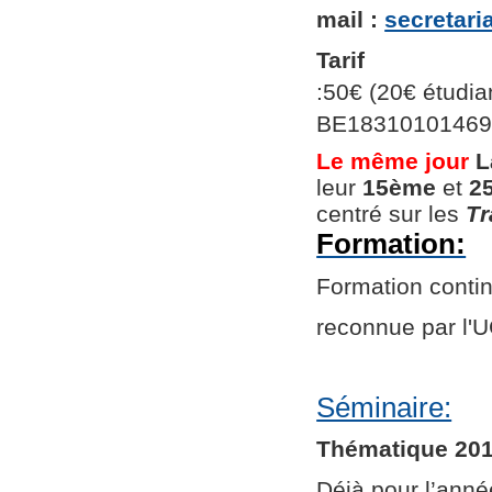
mail :
secretar
Tarif
:50€ (20€ étudian
BE1831010146966
Le même jour
L
leur
15ème
et
2
centré sur les
Tr
Formation:
Formation continu
reconnue par l
Séminaire:
Thématique 201
Déjà pour l’ann