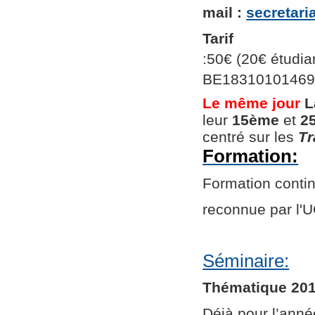
mail :
secretar
Tarif
:50€ (20€ étudian
BE1831010146966
Le même jour
L
leur
15ème
et
2
centré sur les
Tr
Formation:
Formation continu
reconnue par l
Séminaire:
Thématique 201
Déjà pour l’ann