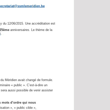
secretariat@ssmlemeridien.be
 du 12/06/2015. Une accréditation est demandée.
25ème
anniversaires. Le thème de la
i
.
e du Méridien avait changé de formule.
naire « public ». C’est-à-dire un
l sera aussi possible de venir assister
 mots d’ordre qui nous
sation », « public cible »,