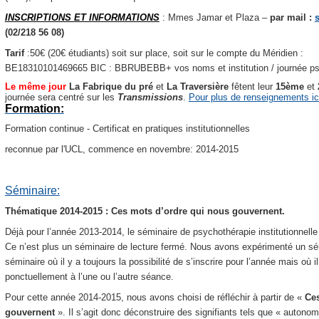
INSCRIPTIONS ET INFORMATIONS
: Mmes Jamar et Plaza –
par mail :
(02/218 56 08)
Tarif
:50€ (20€ étudiants) soit sur place, soit sur le compte du Méridien :
BE18310101469665 BIC : BBRUBEBB+ vos noms et institution / journée psy
Le même jour
La Fabrique du pré
et
La Traversière
fêtent leur
15ème
et
journée sera centré sur les
Transmissions
.
Pour plus de renseignements ic
Formation:
Formation continue - Certificat en pratiques institutionnelles
reconnue par l'UCL, commence en novembre: 2014-2015
Séminaire:
Thématique 2014-2015 : Ces mots d’ordre qui nous gouvernent.
Déjà pour l’année 2013-2014, le séminaire de psychothérapie institutionnell
Ce n’est plus un séminaire de lecture fermé. Nous avons expérimenté un sémi
séminaire où il y a toujours la possibilité de s’inscrire pour l’année mais où i
ponctuellement à l’une ou l’autre séance.
Pour cette année 2014-2015, nous avons choisi de réfléchir à partir de «
Ces
gouvernent
».
Il s’agit donc déconstruire des signifiants tels que « autonomi