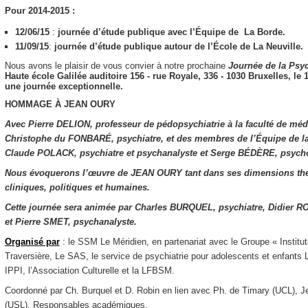
Pour 2014-2015 :
12/06/15
:
journée d’étude publique avec l’Équipe de La Borde.
11/09/15
:
journée d’étude publique autour de l’École de La Neuville.
Nous avons le plaisir de vous convier à notre prochaine
Journée de la
Psyc
Haute école Galilée​ ​auditoire 156​ ​- rue Royale, 336 - 1030 Bruxelles,
le 
une journée exceptionnelle.
HOMMAGE À JEAN OURY
Avec Pierre DELION, professeur de pédopsychiatrie à la faculté de méde
Christophe du FONBARÉ, psychiatre, et des membres de l’Équipe de l
Claude POLACK, psychiatre et psychanalyste et Serge BÉDÈRE, psycho
Nous évoquerons l’œuvre de JEAN OURY tant dans ses dimensions th
cliniques, politiques et humaines.
Cette journée sera animée par Charles BURQUEL, psychiatre, Didier R
et Pierre SMET, psychanalyste.
Organisé par
: le SSM Le Méridien, en partenariat avec le Groupe « Instit
Traversière, Le SAS, le service de psychiatrie pour adolescents et enfant
IPPI, l’Association Culturelle et la LFBSM.
Coordonné par Ch. Burquel et D. Robin en lien avec Ph. de Timary (UCL), 
(USL), Responsables académiques.