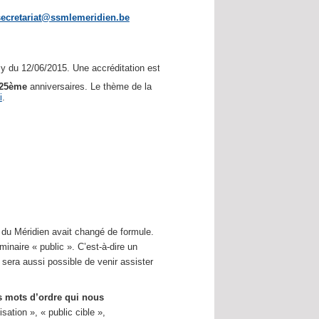
secretariat@ssmlemeridien.be
 du 12/06/2015. Une accréditation est demandée.
25ème
anniversaires. Le thème de la
i
.
e du Méridien avait changé de formule.
naire « public ». C’est-à-dire un
l sera aussi possible de venir assister
 mots d’ordre qui nous
sation », « public cible »,