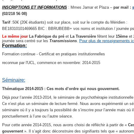
INSCRIPTIONS ET INFORMATIONS
: Mmes Jamar et Plaza –
par mail :
(02/218 56 08)
Tarif
:50€ (20€ étudiants) soit sur place, soit sur le compte du Méridien :
BE18310101469665 BIC : BBRUBEBB+ vos noms et institution / journée psy
Le même jour
La Fabrique du pré
et
La Traversière
fêtent leur
15ème
et
journée sera centré sur les
Transmissions
.
Pour plus de renseignements ic
Formation:
Formation continue - Certificat en pratiques institutionnelles
reconnue par l'UCL, commence en novembre: 2014-2015
Séminaire:
Thématique 2014-2015 : Ces mots d’ordre qui nous gouvernent.
Déjà pour l’année 2013-2014, le séminaire de psychothérapie institutionnell
Ce n’est plus un séminaire de lecture fermé. Nous avons expérimenté un sémi
séminaire où il y a toujours la possibilité de s’inscrire pour l’année mais où i
ponctuellement à l’une ou l’autre séance.
Pour cette année 2014-2015, nous avons choisi de réfléchir à partir de «
Ces
gouvernent
».
Il s’agit donc déconstruire des signifiants tels que « autonomi