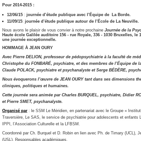
Pour 2014-2015 :
12/06/15
:
journée d’étude publique avec l’Équipe de La Borde.
11/09/15
:
journée d’étude publique autour de l’École de La Neuville.
Nous avons le plaisir de vous convier à notre prochaine
Journée de la
Psyc
Haute école Galilée​ ​auditoire 156​ ​- rue Royale, 336 - 1030 Bruxelles,
le 
une journée exceptionnelle.
HOMMAGE À JEAN OURY
Avec Pierre DELION, professeur de pédopsychiatrie à la faculté de méde
Christophe du FONBARÉ, psychiatre, et des membres de l’Équipe de l
Claude POLACK, psychiatre et psychanalyste et Serge BÉDÈRE, psycho
Nous évoquerons l’œuvre de JEAN OURY tant dans ses dimensions th
cliniques, politiques et humaines.
Cette journée sera animée par Charles BURQUEL, psychiatre, Didier R
et Pierre SMET, psychanalyste.
Organisé par
: le SSM Le Méridien, en partenariat avec le Groupe « Instit
Traversière, Le SAS, le service de psychiatrie pour adolescents et enfant
IPPI, l’Association Culturelle et la LFBSM.
Coordonné par Ch. Burquel et D. Robin en lien avec Ph. de Timary (UCL), 
(USL), Responsables académiques.