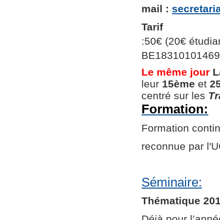
mail :
secretar
Tarif
:50€ (20€ étudian
BE1831010146966
Le même jour
L
leur
15ème
et
2
centré sur les
Tr
Formation:
Formation continu
reconnue par l
Séminaire:
Thématique 201
Déjà pour l’ann