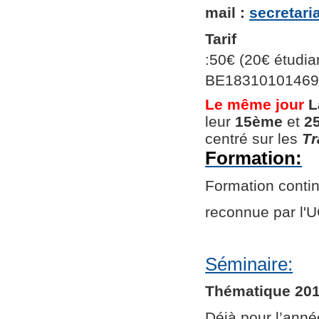
mail :
secretar
Tarif
:50€ (20€ étudian
BE1831010146966
Le même jour
L
leur
15ème
et
2
centré sur les
Tr
Formation:
Formation continu
reconnue par l
Séminaire:
Thématique 201
Déjà pour l’ann