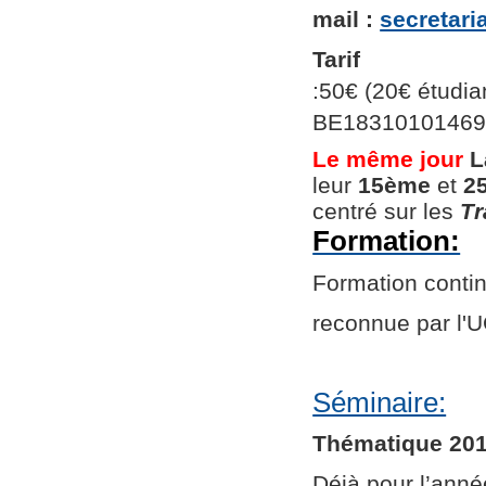
mail :
secretar
Tarif
:50€ (20€ étudian
BE1831010146966
Le même jour
L
leur
15ème
et
2
centré sur les
Tr
Formation:
Formation continu
reconnue par l
Séminaire:
Thématique 201
Déjà pour l’ann