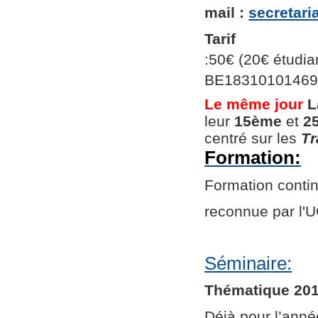
mail :
secretar
Tarif
:50€ (20€ étudian
BE1831010146966
Le même jour
L
leur
15ème
et
2
centré sur les
Tr
Formation:
Formation continu
reconnue par l
Séminaire:
Thématique 201
Déjà pour l’ann