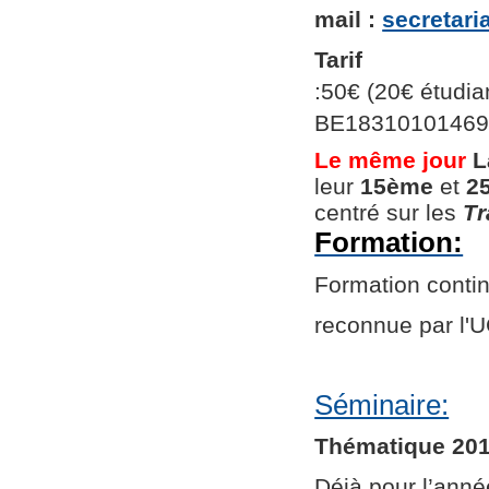
mail :
secretar
Tarif
:50€ (20€ étudian
BE1831010146966
Le même jour
L
leur
15ème
et
2
centré sur les
Tr
Formation:
Formation continu
reconnue par l
Séminaire:
Thématique 201
Déjà pour l’ann