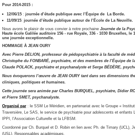
Pour 2014-2015 :
12/06/15
:
journée d’étude publique avec l’Équipe de La Borde.
11/09/15
:
journée d’étude publique autour de l’École de La Neuville.
Nous avons le plaisir de vous convier à notre prochaine
Journée de la
Psyc
Haute école Galilée​ ​auditoire 156​ ​- rue Royale, 336 - 1030 Bruxelles,
le 
une journée exceptionnelle.
HOMMAGE À JEAN OURY
Avec Pierre DELION, professeur de pédopsychiatrie à la faculté de méde
Christophe du FONBARÉ, psychiatre, et des membres de l’Équipe de l
Claude POLACK, psychiatre et psychanalyste et Serge BÉDÈRE, psycho
Nous évoquerons l’œuvre de JEAN OURY tant dans ses dimensions th
cliniques, politiques et humaines.
Cette journée sera animée par Charles BURQUEL, psychiatre, Didier R
et Pierre SMET, psychanalyste.
Organisé par
: le SSM Le Méridien, en partenariat avec le Groupe « Instit
Traversière, Le SAS, le service de psychiatrie pour adolescents et enfant
IPPI, l’Association Culturelle et la LFBSM.
Coordonné par Ch. Burquel et D. Robin en lien avec Ph. de Timary (UCL), 
(USL), Responsables académiques.