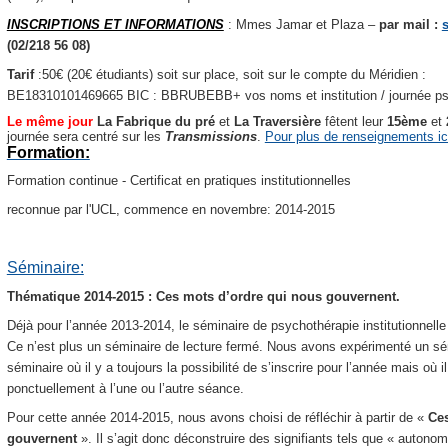
INSCRIPTIONS ET INFORMATIONS
: Mmes Jamar et Plaza –
par mail :
(02/218 56 08)
Tarif
:50€ (20€ étudiants) soit sur place, soit sur le compte du Méridien :
BE18310101469665 BIC : BBRUBEBB+ vos noms et institution / journée psy
Le même jour
La Fabrique du pré
et
La Traversière
fêtent leur
15ème
et
journée sera centré sur les
Transmissions
.
Pour plus de renseignements ic
Formation:
Formation continue - Certificat en pratiques institutionnelles
reconnue par l'UCL, commence en novembre: 2014-2015
Séminaire:
Thématique 2014-2015 : Ces mots d’ordre qui nous gouvernent.
Déjà pour l’année 2013-2014, le séminaire de psychothérapie institutionnell
Ce n’est plus un séminaire de lecture fermé. Nous avons expérimenté un sémi
séminaire où il y a toujours la possibilité de s’inscrire pour l’année mais où i
ponctuellement à l’une ou l’autre séance.
Pour cette année 2014-2015, nous avons choisi de réfléchir à partir de «
Ces
gouvernent
».
Il s’agit donc déconstruire des signifiants tels que « autonomi