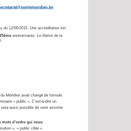
secretariat@ssmlemeridien.be
 du 12/06/2015. Une accréditation est demandée.
25ème
anniversaires. Le thème de la
i
.
e du Méridien avait changé de formule.
naire « public ». C’est-à-dire un
l sera aussi possible de venir assister
 mots d’ordre qui nous
sation », « public cible »,