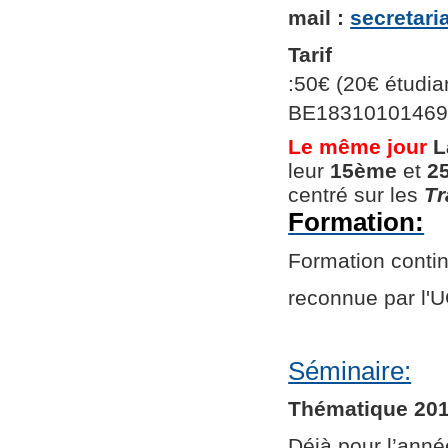
mail :
secretar
Tarif
:50€ (20€ étudian
BE1831010146966
Le même jour
L
leur
15ème
et
2
centré sur les
Tr
Formation:
Formation continu
reconnue par l
Séminaire:
Thématique 201
Déjà pour l’ann