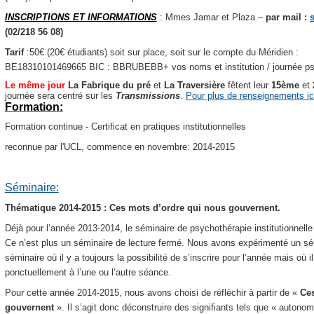
INSCRIPTIONS ET INFORMATIONS
: Mmes Jamar et Plaza –
par mail :
(02/218 56 08)
Tarif
:50€ (20€ étudiants) soit sur place, soit sur le compte du Méridien :
BE18310101469665 BIC : BBRUBEBB+ vos noms et institution / journée psy
Le même jour
La Fabrique du pré
et
La Traversière
fêtent leur
15ème
et
journée sera centré sur les
Transmissions
.
Pour plus de renseignements ic
Formation:
Formation continue - Certificat en pratiques institutionnelles
reconnue par l'UCL, commence en novembre: 2014-2015
Séminaire:
Thématique 2014-2015 : Ces mots d’ordre qui nous gouvernent.
Déjà pour l’année 2013-2014, le séminaire de psychothérapie institutionnell
Ce n’est plus un séminaire de lecture fermé. Nous avons expérimenté un sémi
séminaire où il y a toujours la possibilité de s’inscrire pour l’année mais où i
ponctuellement à l’une ou l’autre séance.
Pour cette année 2014-2015, nous avons choisi de réfléchir à partir de «
Ces
gouvernent
».
Il s’agit donc déconstruire des signifiants tels que « autonomi