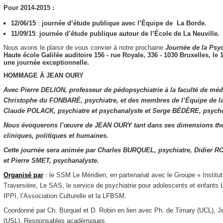
Pour 2014-2015 :
12/06/15
:
journée d’étude publique avec l’Équipe de La Borde.
11/09/15
:
journée d’étude publique autour de l’École de La Neuville.
Nous avons le plaisir de vous convier à notre prochaine
Journée de la
Psyc
Haute école Galilée​ ​auditoire 156​ ​- rue Royale, 336 - 1030 Bruxelles,
le 
une journée exceptionnelle.
HOMMAGE À JEAN OURY
Avec Pierre DELION, professeur de pédopsychiatrie à la faculté de méde
Christophe du FONBARÉ, psychiatre, et des membres de l’Équipe de l
Claude POLACK, psychiatre et psychanalyste et Serge BÉDÈRE, psycho
Nous évoquerons l’œuvre de JEAN OURY tant dans ses dimensions th
cliniques, politiques et humaines.
Cette journée sera animée par Charles BURQUEL, psychiatre, Didier R
et Pierre SMET, psychanalyste.
Organisé par
: le SSM Le Méridien, en partenariat avec le Groupe « Instit
Traversière, Le SAS, le service de psychiatrie pour adolescents et enfant
IPPI, l’Association Culturelle et la LFBSM.
Coordonné par Ch. Burquel et D. Robin en lien avec Ph. de Timary (UCL), 
(USL), Responsables académiques.