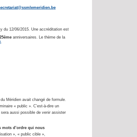
secretariat@ssmlemeridien.be
 du 12/06/2015. Une accréditation est demandée.
25ème
anniversaires. Le thème de la
i
.
e du Méridien avait changé de formule.
naire « public ». C’est-à-dire un
l sera aussi possible de venir assister
 mots d’ordre qui nous
sation », « public cible »,