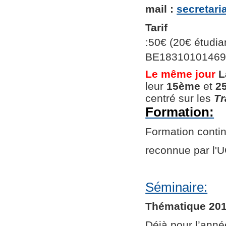
mail :
secretar
Tarif
:50€ (20€ étudian
BE1831010146966
Le même jour
L
leur
15ème
et
2
centré sur les
Tr
Formation:
Formation continu
reconnue par l
Séminaire:
Thématique 201
Déjà pour l’ann