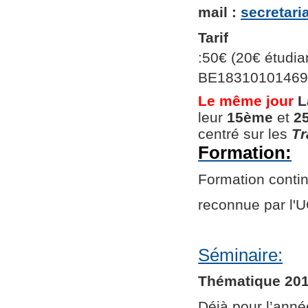
mail :
secretar
Tarif
:50€ (20€ étudian
BE1831010146966
Le même jour
L
leur
15ème
et
2
centré sur les
Tr
Formation:
Formation continu
reconnue par l
Séminaire:
Thématique 201
Déjà pour l’ann