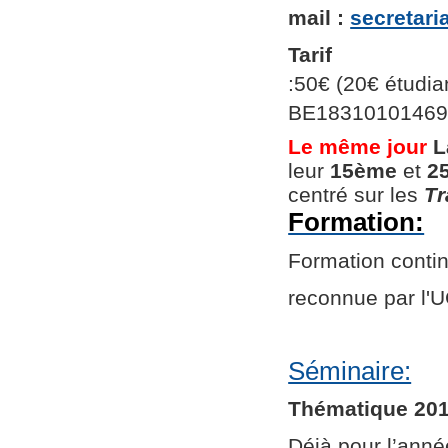
mail :
secretar
Tarif
:50€ (20€ étudian
BE1831010146966
Le même jour
L
leur
15ème
et
2
centré sur les
Tr
Formation:
Formation continu
reconnue par l
Séminaire:
Thématique 201
Déjà pour l’ann