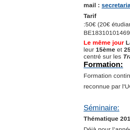
mail :
secretar
Tarif
:50€ (20€ étudian
BE1831010146966
Le même jour
L
leur
15ème
et
2
centré sur les
Tr
Formation:
Formation continu
reconnue par l
Séminaire:
Thématique 201
Déjà pour l’ann