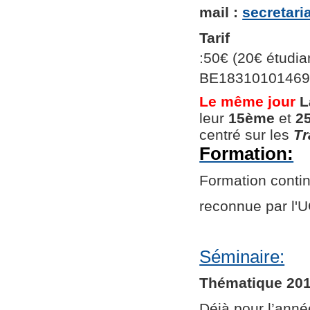
mail :
secretar
Tarif
:50€ (20€ étudian
BE1831010146966
Le même jour
L
leur
15ème
et
2
centré sur les
Tr
Formation:
Formation continu
reconnue par l
Séminaire:
Thématique 201
Déjà pour l’ann