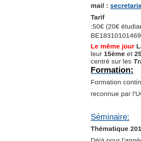
mail :
secretar
Tarif
:50€ (20€ étudian
BE1831010146966
Le même jour
L
leur
15ème
et
2
centré sur les
Tr
Formation:
Formation continu
reconnue par l
Séminaire:
Thématique 201
Déjà pour l’ann