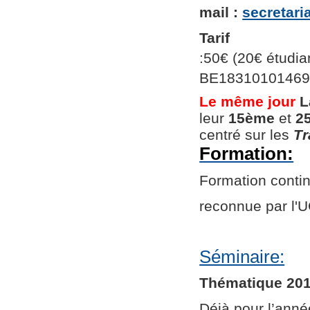
mail :
secretar
Tarif
:50€ (20€ étudian
BE1831010146966
Le même jour
L
leur
15ème
et
2
centré sur les
Tr
Formation:
Formation continu
reconnue par l
Séminaire:
Thématique 201
Déjà pour l’ann