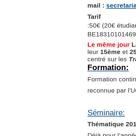
mail :
secretar
Tarif
:50€ (20€ étudian
BE1831010146966
Le même jour
L
leur
15ème
et
2
centré sur les
Tr
Formation:
Formation continu
reconnue par l
Séminaire:
Thématique 201
Déjà pour l’ann