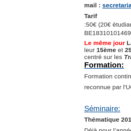
mail :
secretar
Tarif
:50€ (20€ étudian
BE1831010146966
Le même jour
L
leur
15ème
et
2
centré sur les
Tr
Formation:
Formation continu
reconnue par l
Séminaire:
Thématique 201
Déjà pour l’ann