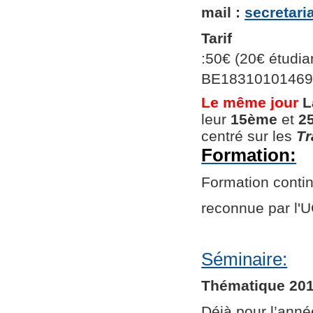
mail :
secretar
Tarif
:50€ (20€ étudian
BE1831010146966
Le même jour
L
leur
15ème
et
2
centré sur les
Tr
Formation:
Formation continu
reconnue par l
Séminaire:
Thématique 201
Déjà pour l’ann