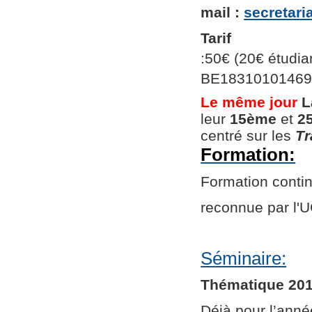
mail :
secretar
Tarif
:50€ (20€ étudian
BE1831010146966
Le même jour
L
leur
15ème
et
2
centré sur les
Tr
Formation:
Formation continu
reconnue par l
Séminaire:
Thématique 201
Déjà pour l’ann