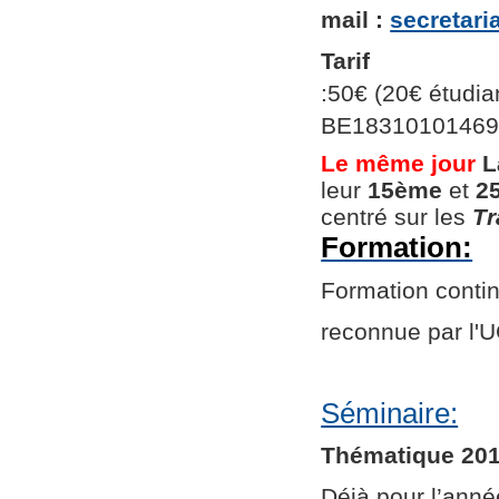
mail :
secretar
Tarif
:50€ (20€ étudian
BE1831010146966
Le même jour
L
leur
15ème
et
2
centré sur les
Tr
Formation:
Formation continu
reconnue par l
Séminaire:
Thématique 201
Déjà pour l’ann