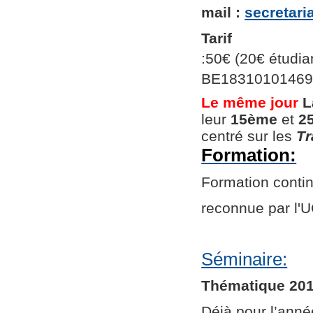
mail :
secretar
Tarif
:50€ (20€ étudian
BE1831010146966
Le même jour
L
leur
15ème
et
2
centré sur les
Tr
Formation:
Formation continu
reconnue par l
Séminaire:
Thématique 201
Déjà pour l’ann