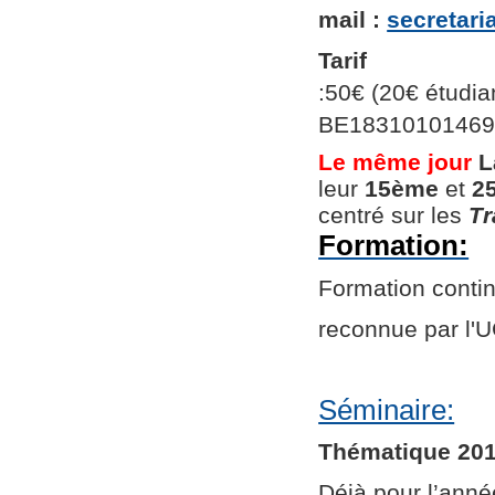
mail :
secretar
Tarif
:50€ (20€ étudian
BE1831010146966
Le même jour
L
leur
15ème
et
2
centré sur les
Tr
Formation:
Formation continu
reconnue par l
Séminaire:
Thématique 201
Déjà pour l’ann