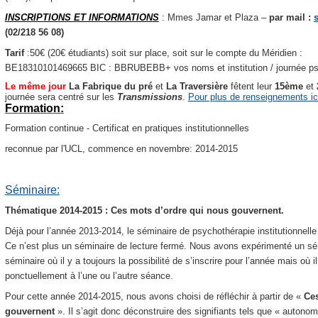
INSCRIPTIONS ET INFORMATIONS
: Mmes Jamar et Plaza –
par mail :
(02/218 56 08)
Tarif
:50€ (20€ étudiants) soit sur place, soit sur le compte du Méridien :
BE18310101469665 BIC : BBRUBEBB+ vos noms et institution / journée psy
Le même jour
La Fabrique du pré
et
La Traversière
fêtent leur
15ème
et
journée sera centré sur les
Transmissions
.
Pour plus de renseignements ic
Formation:
Formation continue - Certificat en pratiques institutionnelles
reconnue par l'UCL, commence en novembre: 2014-2015
Séminaire:
Thématique 2014-2015 : Ces mots d’ordre qui nous gouvernent.
Déjà pour l’année 2013-2014, le séminaire de psychothérapie institutionnell
Ce n’est plus un séminaire de lecture fermé. Nous avons expérimenté un sémi
séminaire où il y a toujours la possibilité de s’inscrire pour l’année mais où i
ponctuellement à l’une ou l’autre séance.
Pour cette année 2014-2015, nous avons choisi de réfléchir à partir de «
Ces
gouvernent
».
Il s’agit donc déconstruire des signifiants tels que « autonomi