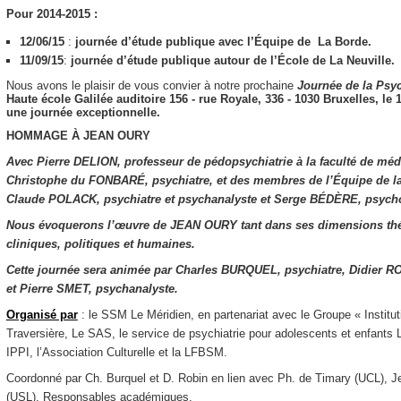
Pour 2014-2015 :
12/06/15
:
journée d’étude publique avec l’Équipe de La Borde.
11/09/15
:
journée d’étude publique autour de l’École de La Neuville.
Nous avons le plaisir de vous convier à notre prochaine
Journée de la
Psyc
Haute école Galilée​ ​auditoire 156​ ​- rue Royale, 336 - 1030 Bruxelles,
le 
une journée exceptionnelle.
HOMMAGE À JEAN OURY
Avec Pierre DELION, professeur de pédopsychiatrie à la faculté de méde
Christophe du FONBARÉ, psychiatre, et des membres de l’Équipe de l
Claude POLACK, psychiatre et psychanalyste et Serge BÉDÈRE, psycho
Nous évoquerons l’œuvre de JEAN OURY tant dans ses dimensions th
cliniques, politiques et humaines.
Cette journée sera animée par Charles BURQUEL, psychiatre, Didier R
et Pierre SMET, psychanalyste.
Organisé par
: le SSM Le Méridien, en partenariat avec le Groupe « Instit
Traversière, Le SAS, le service de psychiatrie pour adolescents et enfant
IPPI, l’Association Culturelle et la LFBSM.
Coordonné par Ch. Burquel et D. Robin en lien avec Ph. de Timary (UCL), 
(USL), Responsables académiques.