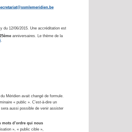
secretariat@ssmlemeridien.be
 du 12/06/2015. Une accréditation est demandée.
25ème
anniversaires. Le thème de la
i
.
e du Méridien avait changé de formule.
naire « public ». C’est-à-dire un
l sera aussi possible de venir assister
 mots d’ordre qui nous
sation », « public cible »,