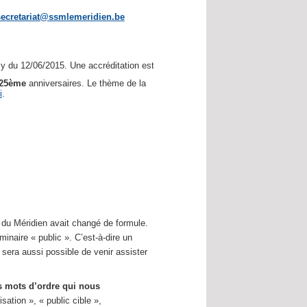
secretariat@ssmlemeridien.be
 du 12/06/2015. Une accréditation est demandée.
25ème
anniversaires. Le thème de la
i
.
e du Méridien avait changé de formule.
naire « public ». C’est-à-dire un
l sera aussi possible de venir assister
 mots d’ordre qui nous
sation », « public cible »,