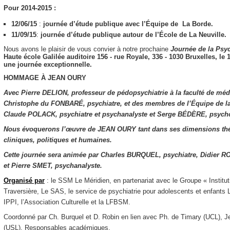
Pour 2014-2015 :
12/06/15
:
journée d’étude publique avec l’Équipe de La Borde.
11/09/15
:
journée d’étude publique autour de l’École de La Neuville.
Nous avons le plaisir de vous convier à notre prochaine
Journée de la
Psyc
Haute école Galilée​ ​auditoire 156​ ​- rue Royale, 336 - 1030 Bruxelles,
le 
une journée exceptionnelle.
HOMMAGE À JEAN OURY
Avec Pierre DELION, professeur de pédopsychiatrie à la faculté de méde
Christophe du FONBARÉ, psychiatre, et des membres de l’Équipe de l
Claude POLACK, psychiatre et psychanalyste et Serge BÉDÈRE, psycho
Nous évoquerons l’œuvre de JEAN OURY tant dans ses dimensions th
cliniques, politiques et humaines.
Cette journée sera animée par Charles BURQUEL, psychiatre, Didier R
et Pierre SMET, psychanalyste.
Organisé par
: le SSM Le Méridien, en partenariat avec le Groupe « Instit
Traversière, Le SAS, le service de psychiatrie pour adolescents et enfant
IPPI, l’Association Culturelle et la LFBSM.
Coordonné par Ch. Burquel et D. Robin en lien avec Ph. de Timary (UCL), 
(USL), Responsables académiques.