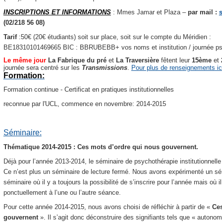
INSCRIPTIONS ET INFORMATIONS
: Mmes Jamar et Plaza –
par mail :
(02/218 56 08)
Tarif
:50€ (20€ étudiants) soit sur place, soit sur le compte du Méridien :
BE18310101469665 BIC : BBRUBEBB+ vos noms et institution / journée psy
Le même jour
La Fabrique du pré
et
La Traversière
fêtent leur
15ème
et
journée sera centré sur les
Transmissions
.
Pour plus de renseignements ic
Formation:
Formation continue - Certificat en pratiques institutionnelles
reconnue par l'UCL, commence en novembre: 2014-2015
Séminaire:
Thématique 2014-2015 : Ces mots d’ordre qui nous gouvernent.
Déjà pour l’année 2013-2014, le séminaire de psychothérapie institutionnell
Ce n’est plus un séminaire de lecture fermé. Nous avons expérimenté un sémi
séminaire où il y a toujours la possibilité de s’inscrire pour l’année mais où i
ponctuellement à l’une ou l’autre séance.
Pour cette année 2014-2015, nous avons choisi de réfléchir à partir de «
Ces
gouvernent
».
Il s’agit donc déconstruire des signifiants tels que « autonomi