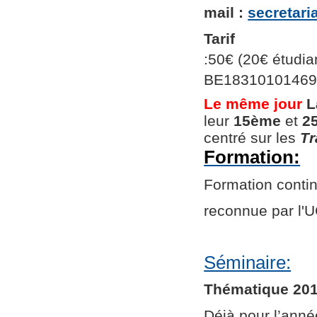
mail :
secretar
Tarif
:50€ (20€ étudian
BE1831010146966
Le même jour
L
leur
15ème
et
2
centré sur les
Tr
Formation:
Formation continu
reconnue par l
Séminaire:
Thématique 201
Déjà pour l’ann