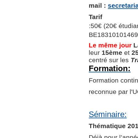
mail :
secretar
Tarif
:50€ (20€ étudian
BE1831010146966
Le même jour
L
leur
15ème
et
2
centré sur les
Tr
Formation:
Formation continu
reconnue par l
Séminaire:
Thématique 201
Déjà pour l’ann